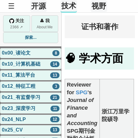
技术
☰
开源
视野
关注
👤 我
证书和著作
2366 ↗
About Me
探索...
0x00_读论文
8
🧠 学术方面
0x10_计算机基础
14
0x11_算法平台
13
Reviewer
0x12_特征工程
3
for
SPG
's
0x21_有监督学习
21
Journal of
Finance
0x23_深度学习
11
浙江万里学
and
院硕导
0x24_NLP
12
Accounting
0x25_CV
13
SPG期刊金