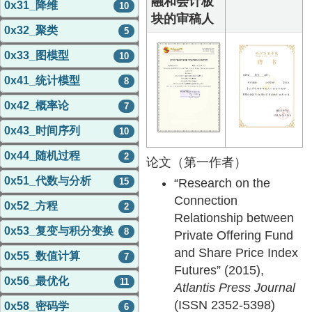
融和会计板
0x31_降维
10
块的审稿人
0x32_聚类
5
0x33_图模型
10
0x41_统计模型
8
0x42_概率论
7
0x43_时间序列
10
0x44_随机过程
2
论文（第一作者）
0x51_代数与分析
15
“Research on the
Connection
0x52_方程
2
Relationship between
0x53_复变与积分变换
8
Private Offering Fund
and Share Price Index
0x55_数值计算
7
Futures” (2015),
0x56_最优化
11
Atlantis Press Journal
(ISSN 2352-5398)
0x58_密码学
6