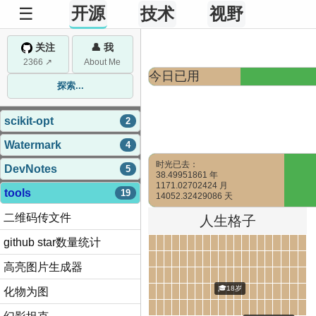
开源
☰
技术
视野
关注
👤 我
2366 ↗
About Me
今日已用
探索...
32.4291%
scikit-opt
2
Watermark
4
时光已去：
DevNotes
5
38.49951861 年
1171.02702429 月
tools
19
14052.32429144 天
二维码传文件
人生格子
github star数量统计
高亮图片生成器
化物为图