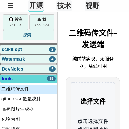
开源
☰
技术
视野
关注
👤 我
2418 ↗
About Me
探索...
scikit-opt
2
Watermark
4
DevNotes
5
tools
19
二维码传文件
github star数量统计
高亮图片生成器
化物为图