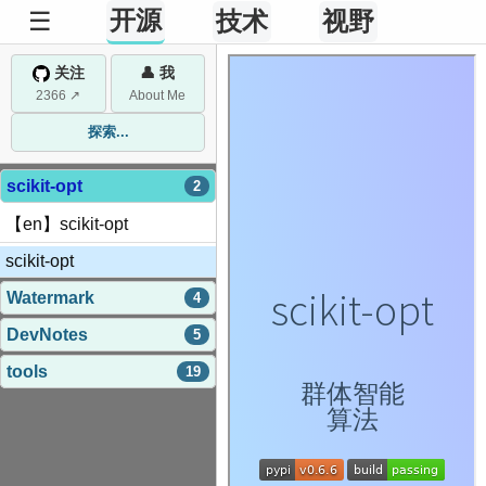
开源
☰
技术
视野
关注
👤 我
2366 ↗
About Me
探索...
scikit-opt
2
【en】scikit-opt
scikit-opt
Watermark
4
DevNotes
5
tools
19