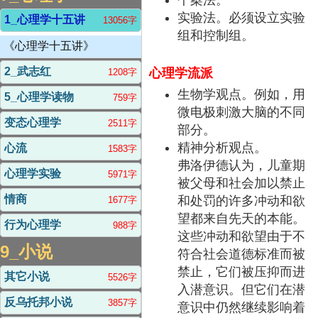
实验法。必须设立实验
1_心理学十五讲
13056字
组和控制组。
《心理学十五讲》
2_武志红
心理学流派
1208字
生物学观点。例如，用
5_心理学读物
759字
微电极刺激大脑的不同
变态心理学
2511字
部分。
精神分析观点。
心流
1583字
弗洛伊德认为，儿童期
心理学实验
5971字
被父母和社会加以禁止
情商
和处罚的许多冲动和欲
1677字
望都来自先天的本能。
行为心理学
988字
这些冲动和欲望由于不
9_小说
符合社会道德标准而被
禁止，它们被压抑而进
其它小说
5526字
入潜意识。但它们在潜
反乌托邦小说
3857字
意识中仍然继续影响着