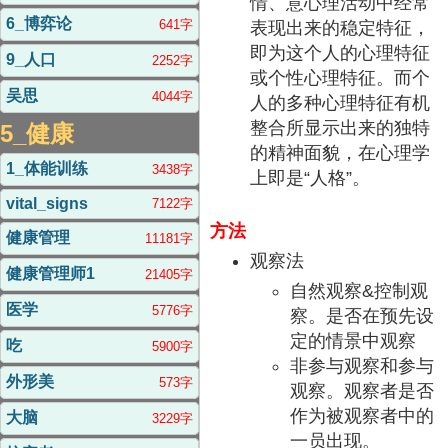
情、意心理活动中经常
6_博弈论
641字
表现出来的稳定特征，
即为这个人的心理特征
9_人口
2252字
或个性心理特征。而个
吴思
4044字
人的多种心理特征有机
整合所显示出来的独特
5_健康
的精神面貌，在心理学
1_体能训练
3438字
上即是“人格”。
vital_signs
7122字
方法
健康管理
11181字
观察法
健康管理师1
21405字
自然观察&控制观
医学
5776字
察。是否在预先设
定的情景中观察
吃
5900字
非参与观察和参与
外形美
573字
观察。观察者是否
作为被观察者中的
大脑
3229字
一员出现。