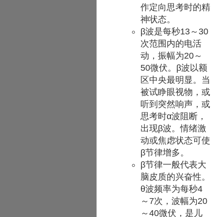
作定向思考时的精
神状态。
β波是每秒13～30
次范围内的电活
动，振幅为20～
50微伏。β波以额
区中央最明显。当
被试睁眼视物，或
听到突然响声，或
思考时α波阻断，
出现β波。情绪激
动或焦虑状态可使
β节律增多。
β节律一般代表大
脑皮质的兴奋性。
θ波频率为每秒4
～7次，波幅为20
～40微伏，是儿