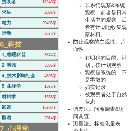
抗衰老
18240字
非系统观察&系统
观察。前者是日常
求生
2092字
生活中的观察，后
精力
20403字
者有计划地收集观
运动
2673字
察材料。
防止观察的主观性、片
6_科技
面性
1_物理科普
3874字
有明确的目的、计
划，按计划观察
2_科技
3885字
观察是系统的，不
4_技术影响社会
4895字
是零散的
5_生物学
1076字
如实记录
被观察者处于自然
材料学
1558字
状态
武器
16703字
调差法。问卷调查&访
问调查
脑洞
2014字
测量法。标准化量表。
7_心理学
个案法。