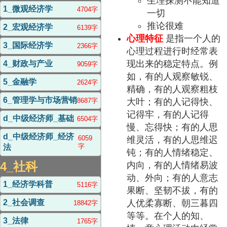
生理探测不能知道
1_微观经济学
4704字
一切
推论很难
2_宏观经济学
6139字
心理特征
是指一个人的
3_国际经济学
2366字
心理过程进行时经常表
现出来的稳定特点。例
4_财政与产业
9059字
如，有的人观察敏锐、
5_金融学
2624字
精确，有的人观察粗枝
6_管理学与市场营销
8687字
大叶；有的人记得快、
记得牢，有的人记得
d_中级经济师_基础
6504字
慢、忘得快；有的人思
d_中级经济师_经济
6059
维灵活，有的人思维迟
字
法
钝；有的人情绪稳定、
4_社科
内向，有的人情绪易波
动、外向；有的人意志
1_经济学科普
5116字
果断、坚韧不拔，有的
人优柔寡断、朝三暮四
2_社会调查
18842字
等等。在个人的知、
3_法律
1765字