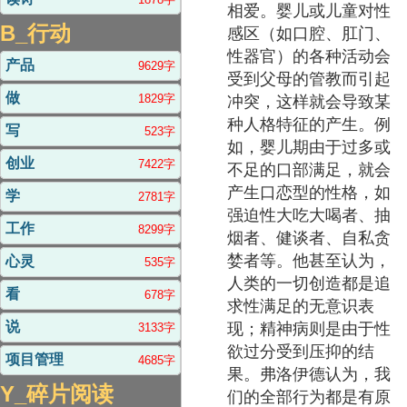
相爱。婴儿或儿童对性
B_行动
感区（如口腔、肛门、
性器官）的各种活动会
产品
9629字
受到父母的管教而引起
做
1829字
冲突，这样就会导致某
种人格特征的产生。例
写
523字
如，婴儿期由于过多或
创业
7422字
不足的口部满足，就会
产生口恋型的性格，如
学
2781字
强迫性大吃大喝者、抽
工作
8299字
烟者、健谈者、自私贪
婪者等。他甚至认为，
心灵
535字
人类的一切创造都是追
看
678字
求性满足的无意识表
说
现；精神病则是由于性
3133字
欲过分受到压抑的结
项目管理
4685字
果。弗洛伊德认为，我
Y_碎片阅读
们的全部行为都是有原