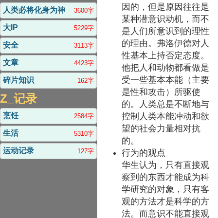
因的，但是原因往往是
人类必将化身为神
3600字
某种潜意识动机，而不
大IP
5229字
是人们所意识到的理性
的理由。弗洛伊德对人
安全
3113字
性基本上持否定态度。
文章
4423字
他把人和动物都看做是
受一些基本本能（主要
碎片知识
162字
是性和攻击）所驱使
Z_记录
的。人类总是不断地与
控制人类本能冲动和欲
烹饪
2584字
望的社会力量相对抗
生活
5310字
的。
运动记录
127字
行为的观点
华生认为，只有直接观
察到的东西才能成为科
学研究的对象，只有客
观的方法才是科学的方
法。而意识不能直接观