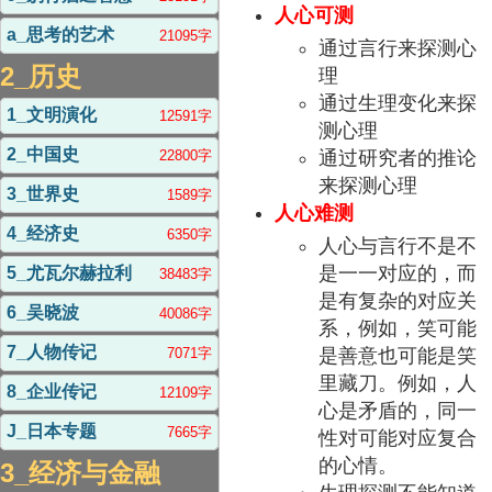
人心可测
a_思考的艺术
21095字
通过言行来探测心
2_历史
理
通过生理变化来探
1_文明演化
12591字
测心理
2_中国史
22800字
通过研究者的推论
来探测心理
3_世界史
1589字
人心难测
4_经济史
6350字
人心与言行不是不
是一一对应的，而
5_尤瓦尔赫拉利
38483字
是有复杂的对应关
6_吴晓波
40086字
系，例如，笑可能
7_人物传记
7071字
是善意也可能是笑
里藏刀。例如，人
8_企业传记
12109字
心是矛盾的，同一
J_日本专题
7665字
性对可能对应复合
的心情。
3_经济与金融