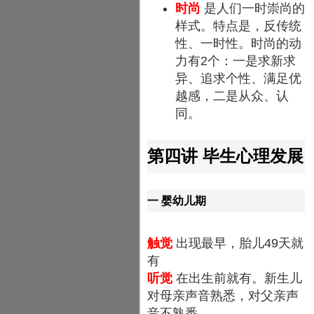
时尚
是人们一时崇尚的
样式。特点是，反传统
性、一时性。时尚的动
力有2个：一是求新求
异、追求个性、满足优
越感，二是从众、认
同。
第四讲 毕生心理发展
一 婴幼儿期
触觉
出现最早，胎儿49天就
有
听觉
在出生前就有。新生儿
对母亲声音熟悉，对父亲声
音不熟悉。