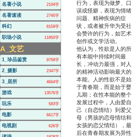
行为，表现为做梦、口
名著小说
2104字
误或怪癖，表现为情绪
名著速读
2745字
问题、精神疾病的症
状，或者被升华为受社
科幻
8159字
会赞许的行为，如艺术
职场小说
11850字
创作或文学活动。
A_文艺
他认为，性欲是人的所
有本能中持续时间最
1_珍品鉴赏
9758字
长，冲动力最强，对人
2_摄影
2347字
的精神活动影响最大的
本能。人的性欲不是始
3_居所
4664字
于青春期，而是始于婴
游戏
13576字
儿期；在性本能的整个
发展过程中，人由爱自
玩乐
583字
己（自恋情结）到爱父
电影
6617字
母（男孩的恋母情结和
女孩的恋父情结），最
电视剧
626字
后在青春期发展为异性
读诗
1878字