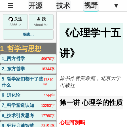
视野
☰
开源
技术
▼
关注
👤 我
2366 ↗
About Me
《心理学十五
探索...
1_哲学与思想
讲》
1_西方哲学
49670字
2_东方哲学
18344字
原书作者黄希庭，北京大学
5_哲学家们都干了些
17810
字
出版社
什么
6_进化论
7744字
第一讲 心理学的性质
7_科学塑造认知
13283字
8_技术引发思考
17760字
心理可测吗
9_躬行启迪智慧
23151字