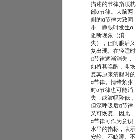
描述的节律指顶枕
部α节律。大脑两
侧的α节律大致同
步。睁眼时发生α
阻断现象（消
失），但闭眼后又
复出现。在轻睡时
α节律逐渐消失，
如将其唤醒，即恢
复其原来清醒时的
α节律。情绪紧张
时α节律也可能消
失，或波幅降低，
但深呼吸后α节律
又可恢复。因此，
α节律可作为意识
水平的指标，表示
安静、不瞌睡、不