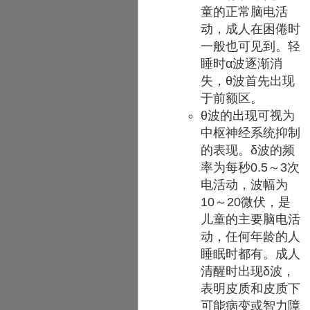
童的正常脑电活
动，成人在困倦时
一般也可见到。轻
睡时α波逐渐消
失，θ波首先出现
于前额区。
θ波的出现可视为
中枢神经系统抑制
的表现。δ波的频
率为每秒0.5～3次
电活动，波幅为
10～20微伏，是
儿童的主要脑电活
动，任何年龄的人
睡眠时都有。成人
清醒时出现δ波，
表明皮质和皮质下
可能病变或智力障