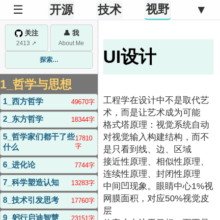
视野
☰
开源
技术
▼
关注
👤 我
2413 ↗
About Me
UI设计
探索...
1_哲学与思想
工程学在设计中不是取代艺
1_西方哲学
49670字
术，而是让艺术成为可能
2_东方哲学
18344字
格式塔原理：视觉系统自动
对视觉输入构建结构，而不
5_哲学家们都干了些
17810
字
什么
是只看到线、边、区域
接近性原理、相似性原理、
6_进化论
7744字
连续性原理、封闭性原理
7_科学塑造认知
13283字
中间凹现象。眼睛中心1%视
网膜面积，对应50%视觉皮
8_技术引发思考
17760字
层
9_躬行启迪智慧
23151字