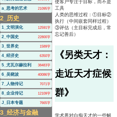
使客户专注于目标，而不是
工具
a_思考的艺术
21095字
人类的思维过程：①目标②
2_历史
执行（中间嵌套同样过程）
③评估（主目标完成后，常
1_文明演化
12591字
忘记善后）
2_中国史
22800字
3_世界史
1589字
《另类天才：
4_经济史
6350字
5_尤瓦尔赫拉利
38483字
走近天才症候
6_吴晓波
40086字
7_人物传记
7071字
群》
8_企业传记
12109字
J_日本专题
7665字
3_经济与金融
学术界对白痴天才的一些解