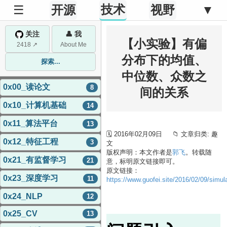
技术
☰
开源
视野
▼
关注
👤 我
【小实验】有偏
2418 ↗
About Me
分布下的均值、
探索...
中位数、众数之
0x00_读论文
8
间的关系
0x10_计算机基础
14
0x11_算法平台
13
🗓 2016年02月09日 📁 文章归类: 趣
0x12_特征工程
3
文
版权声明：本文作者是
郭飞
。转载随
0x21_有监督学习
21
意，标明原文链接即可。
原文链接：
0x23_深度学习
11
https://www.guofei.site/2016/02/09/simul
0x24_NLP
12
0x25_CV
13