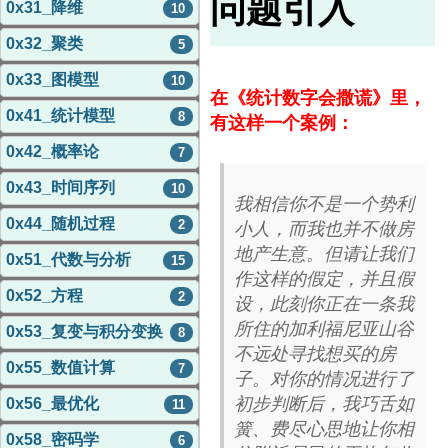
问题引入
0x31_降维
10
0x32_聚类
5
0x33_图模型
10
在《统计数字会撒谎》里，
0x41_统计模型
8
有这样一个案例：
0x42_概率论
7
0x43_时间序列
10
我相信你不是一个势利
0x44_随机过程
2
小人，而我也并不做房
地产生意。但请让我们
0x51_代数与分析
15
作这样的假定，并且假
0x52_方程
2
设，此刻你正在一条我
所住的加利福尼亚山谷
0x53_复变与积分变换
8
不远处寻找想买的房
0x55_数值计算
7
子。对你的情况进行了
初步判断后，我巧舌如
0x56_最优化
11
簧、费尽心思地让你相
0x58_密码学
6