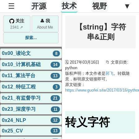
技术
☰
开源
视野
▼
关注
👤 我
【string】字符
2341 ↗
About Me
串&正则
探索...
0x00_读论文
8
🗓 2017年03月16日 📁 文章归类:
0x10_计算机基础
14
python
版权声明：本文作者是
郭飞
。转载随
0x11_算法平台
13
意，标明原文链接即可。
原文链接：
0x12_特征工程
3
https://www.guofei.site/2017/03/16/pytho
0x21_有监督学习
21
0x23_深度学习
11
转义字符
0x24_NLP
12
0x25_CV
13