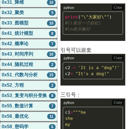
0x31_降维
10
Copy
python
0x32_聚类
5
print
(
"
\"
大家好
\"
"
)
0x33_图模型
#\\表示一个斜杠\

10
0x41_统计模型
8
0x42_概率论
7
引号可以嵌套
0x43_时间序列
10
Copy
python
0x44_随机过程
2
c2
=
'It is a "dog"!'
c2
=
"It's a dog!"
0x51_代数与分析
15
0x52_方程
2
三引号：
0x53_复变与积分变换
8
Copy
python
0x55_数值计算
7
c1
=
"""he

0x56_最优化
11
she

my

0x58_密码学
6