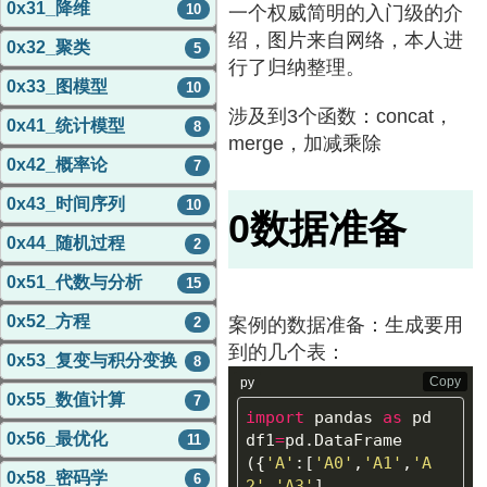
0x31_降维
10
一个权威简明的入门级的介
绍，图片来自网络，本人进
0x32_聚类
5
行了归纳整理。
0x33_图模型
10
涉及到3个函数：concat，
0x41_统计模型
8
merge，加减乘除
0x42_概率论
7
0x43_时间序列
10
0数据准备
0x44_随机过程
2
0x51_代数与分析
15
0x52_方程
案例的数据准备：生成要用
2
到的几个表：
0x53_复变与积分变换
8
Copy
py
0x55_数值计算
7
import
pandas
as
pd
0x56_最优化
df1
=
pd
.
DataFrame
11
({
'A'
:[
'A0'
,
'A1'
,
'A
0x58_密码学
6
2'
,
'A3'
],