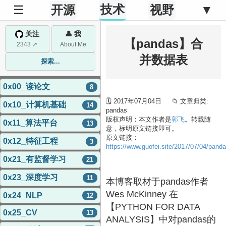
技术
☰
开源
视野
▼
关注
👤 我
【pandas】合
2343 ↗
About Me
并数据表
探索...
0x00_读论文
8
🗓 2017年07月04日 📁 文章归类:
0x10_计算机基础
14
pandas
版权声明：本文作者是
郭飞
。转载随
0x11_算法平台
13
意，标明原文链接即可。
原文链接：
0x12_特征工程
3
https://www.guofei.site/2017/07/04/pand
0x21_有监督学习
21
0x23_深度学习
11
本博客取材于pandas作者
Wes McKinney 在
0x24_NLP
12
【PYTHON FOR DATA
0x25_CV
13
ANALYSIS】中对pandas的