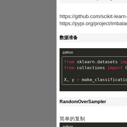
https://github.com/scikit-lear
https://pypi.org/project/imbal
数据准备
python
from
sklearn.datasets
im
from
collections
import
X
,
y
=
make_classificati
RandomOverSampler
简单的复制
python