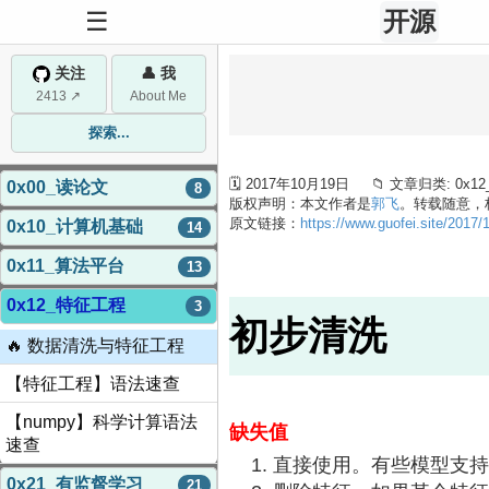
☰
开源
关注
👤 我
2413 ↗
About Me
探索...
🗓 2017年10月19日 📁 文章归类: 0
0x00_读论文
8
版权声明：本文作者是
郭飞
。转载随意，
原文链接：
https://www.guofei.site/2017/
0x10_计算机基础
14
0x11_算法平台
13
0x12_特征工程
3
初步清洗
🔥 数据清洗与特征工程
【特征工程】语法速查
【numpy】科学计算语法
缺失值
速查
直接使用。有些模型支持
0x21_有监督学习
21