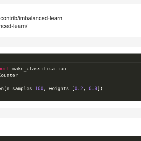
n-contrib/imbalanced-learn
anced-learn/
port
make_classification
Counter
on
(
n_samples
=
100
,
weights
=
[
0.2
,
0.8
])