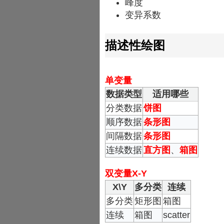
峰度
变异系数
描述性绘图
单变量
数据类型
适用哪些
分类数据
饼图
顺序数据
条形图
间隔数据
条形图
连续数据
直方图
、
箱图
双变量X-Y
X\Y
多分类
连续
多分类
矩形图
箱图
连续
箱图
scatter