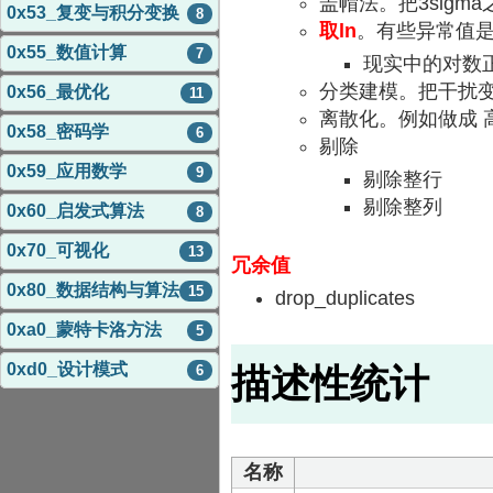
盖帽法。把3sigma
0x53_复变与积分变换
8
取ln
。有些异常值
0x55_数值计算
7
现实中的对数
分类建模。把干扰变
0x56_最优化
11
离散化。例如做成 
0x58_密码学
6
剔除
0x59_应用数学
9
剔除整行
剔除整列
0x60_启发式算法
8
0x70_可视化
13
冗余值
0x80_数据结构与算法
15
drop_duplicates
0xa0_蒙特卡洛方法
5
0xd0_设计模式
描述性统计
6
名称