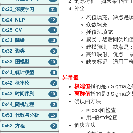
删除特征。如果某个特征
补全
0x23_深度学习
11
均值填充。缺点是
0x24_NLP
12
众数填充
0x25_CV
13
插值法填充
聚类，然后同类均
0x31_降维
10
建模预测。缺点是
0x32_聚类
5
高维映射。优点：
缺失标记：适用于样
0x33_图模型
10
0x41_统计模型
8
异常值
0x42_概率论
7
极端值
指的是5 Sigma
离群值
指的是3 Sigma
0x43_时间序列
10
确认的方法
0x44_随机过程
2
画box图检查
0x51_代数与分析
15
用5倍std检查
解决方法
0x52_方程
2