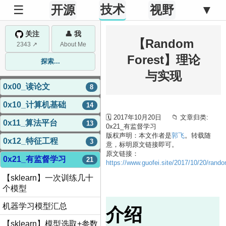
技术
☰
开源
视野
▼
关注
👤 我
【Random
2343 ↗
About Me
Forest】理论
探索...
与实现
0x00_读论文
8
0x10_计算机基础
14
🗓 2017年10月20日 📁 文章归类:
0x11_算法平台
13
0x21_有监督学习
版权声明：本文作者是
郭飞
。转载随
0x12_特征工程
3
意，标明原文链接即可。
原文链接：
0x21_有监督学习
21
https://www.guofei.site/2017/10/20/rando
【sklearn】一次训练几十
个模型
机器学习模型汇总
介绍
【sklearn】模型选取+参数