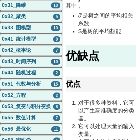
s
0x31_降维
其中，
s^2)}
10
\bar\sigma
ˉ
σ
是树之间的平均相关
0x32_聚类
5
系数
0x33_图模型
10
S是树的平均想能
0x41_统计模型
8
0x42_概率论
7
优缺点
0x43_时间序列
10
0x44_随机过程
2
优点
0x51_代数与分析
15
0x52_方程
2
对于很多种资料，它可
0x53_复变与积分变换
8
以产生高准确度的分类
0x55_数值计算
器。
7
它可以处理大量的输入
0x56_最优化
11
变量。