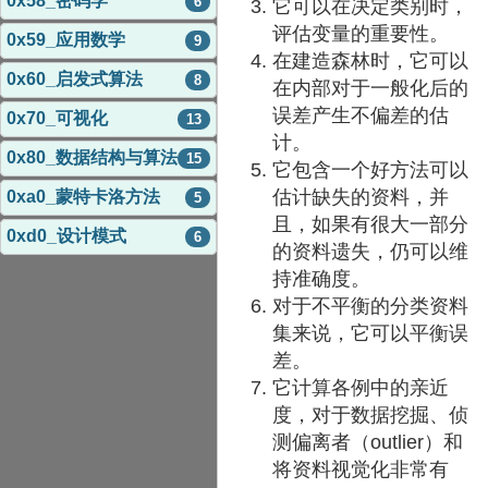
0x58_密码学
6
它可以在决定类别时，
评估变量的重要性。
0x59_应用数学
9
在建造森林时，它可以
0x60_启发式算法
8
在内部对于一般化后的
误差产生不偏差的估
0x70_可视化
13
计。
0x80_数据结构与算法
15
它包含一个好方法可以
估计缺失的资料，并
0xa0_蒙特卡洛方法
5
且，如果有很大一部分
0xd0_设计模式
6
的资料遗失，仍可以维
持准确度。
对于不平衡的分类资料
集来说，它可以平衡误
差。
它计算各例中的亲近
度，对于数据挖掘、侦
测偏离者（outlier）和
将资料视觉化非常有