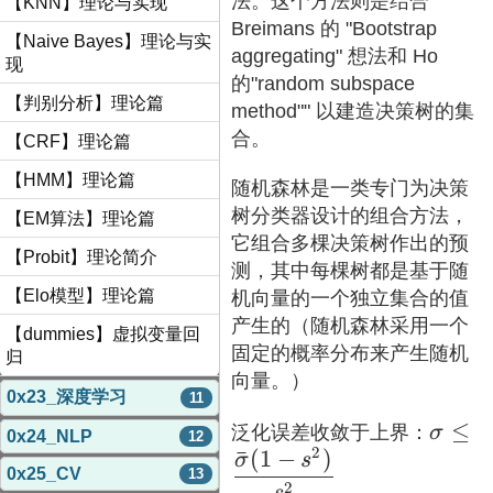
法。这个方法则是结合
【KNN】理论与实现
Breimans 的 "Bootstrap
【Naive Bayes】理论与实
aggregating" 想法和 Ho
现
的"random subspace
【判别分析】理论篇
method"" 以建造决策树的集
合。
【CRF】理论篇
【HMM】理论篇
随机森林是一类专门为决策
树分类器设计的组合方法，
【EM算法】理论篇
它组合多棵决策树作出的预
【Probit】理论简介
测，其中每棵树都是基于随
【Elo模型】理论篇
机向量的一个独立集合的值
产生的（随机森林采用一个
【dummies】虚拟变量回
固定的概率分布来产生随机
归
向量。）
0x23_深度学习
11
\sigm
≤
泛化误差收敛于上界：
σ
0x24_NLP
12
2
ˉ
(
1
−
)
\dfra
σ
s
0x25_CV
13
\sigm
2