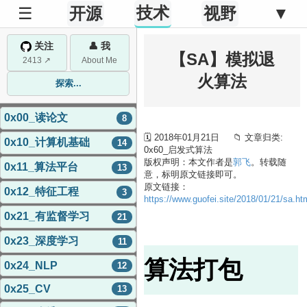
技术
☰
开源
视野
▼
关注
👤 我
【SA】模拟退
2413 ↗
About Me
火算法
探索...
0x00_读论文
8
🗓 2018年01月21日 📁 文章归类:
0x10_计算机基础
14
0x60_启发式算法
版权声明：本文作者是
郭飞
。转载随
0x11_算法平台
13
意，标明原文链接即可。
原文链接：
0x12_特征工程
3
https://www.guofei.site/2018/01/21/sa.ht
0x21_有监督学习
21
0x23_深度学习
11
算法打包
0x24_NLP
12
0x25_CV
13