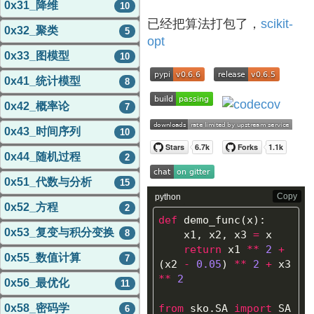
0x31_降维
10
已经把算法打包了，
scikit-
0x32_聚类
5
opt
0x33_图模型
10
0x41_统计模型
8
0x42_概率论
7
0x43_时间序列
10
0x44_随机过程
2
0x51_代数与分析
15
Copy
python
0x52_方程
2
def
demo_func
(
x
):
0x53_复变与积分变换
8
x1
,
x2
,
x3
=
x
return
x1
**
2
+
0x55_数值计算
7
(
x2
-
0.05
)
**
2
+
x3
**
2
0x56_最优化
11
0x58_密码学
from
sko.SA
import
SA
6