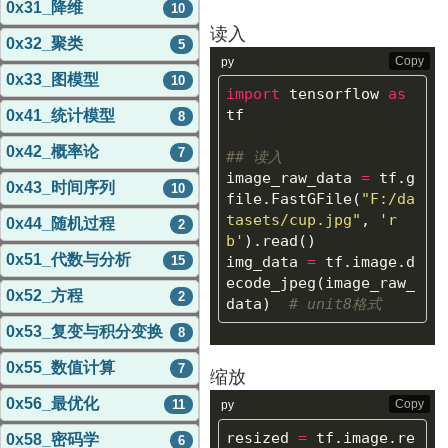
0x31_降维
10
读入
0x32_聚类
5
Copy
py
0x33_图模型
10
import
tensorflow
as
tf
0x41_统计模型
8
0x42_概率论
7
image_raw_data
=
tf
.
g
0x43_时间序列
10
file
.
FastGFile
(
"F:/da
tasets/cup.jpg"
,
'r
0x44_随机过程
2
b'
).
read
()
0x51_代数与分析
15
img_data
=
tf
.
image
.
d
ecode_jpeg
(
image_raw_
0x52_方程
2
data
)
0x53_复变与积分变换
8
0x55_数值计算
7
缩放
0x56_最优化
11
Copy
py
resized
=
tf
.
image
.
re
0x58_密码学
6