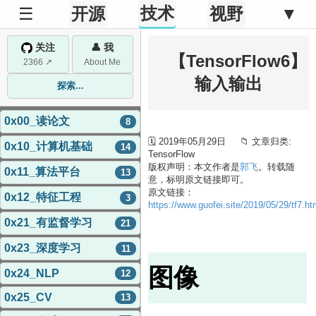
技术
☰
开源
视野
▼
关注
👤 我
【TensorFlow6】
2366 ↗
About Me
输入输出
探索...
0x00_读论文
8
🗓 2019年05月29日 📁 文章归类:
0x10_计算机基础
14
TensorFlow
版权声明：本文作者是
郭飞
。转载随
0x11_算法平台
13
意，标明原文链接即可。
原文链接：
0x12_特征工程
3
https://www.guofei.site/2019/05/29/tf7.ht
0x21_有监督学习
21
0x23_深度学习
11
图像
0x24_NLP
12
0x25_CV
13