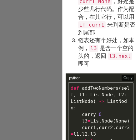
，好处是
curr1=None
少些几行代码。作为配
合，在其它行，可以用
来判断是否
if curr1
到尾部
链表还有个好处，如本
例，
是含一个空的
l3
头的，返回
l3.next
即可
Copy
python
def
addTwoNumbers
(
sel
f
,
l1
:
ListNode
,
l2
:
ListNode
)
->
ListNod
e
:
carry
=
0
l3
=
ListNode
(
None
)
curr1
,
curr2
,
curr3
=
l1
,
l2
,
l3