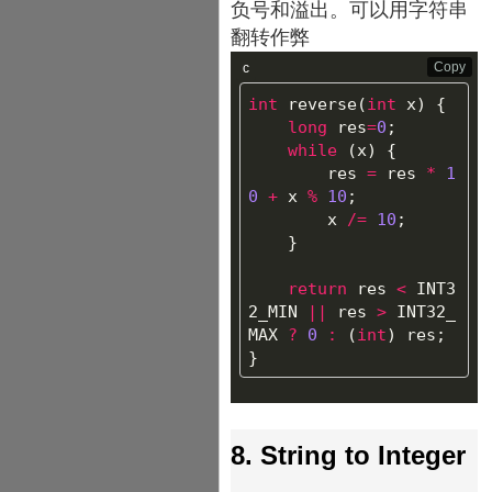
负号和溢出。可以用字符串
翻转作弊
Copy
c
int
reverse
(
int
x
)
{
long
res
=
0
;
while
(
x
)
{
res
=
res
*
1
0
+
x
%
10
;
x
/=
10
;
}
return
res
<
INT3
2_MIN
||
res
>
INT32_
MAX
?
0
:
(
int
)
res
;
}
8. String to Integer