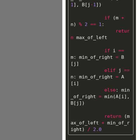
1
],
B
[
j
-
1
])
if
(
m
+
n
)
%
2
==
1
:
retur
n
max_of_left
if
i
==
m
:
min_of_right
=
B
[
j
]
elif
j
==
n
:
min_of_right
=
A
[
i
]
else
:
min
_of_right
=
min
(
A
[
i
],
B
[
j
])
return
(
m
ax_of_left
+
min_of_r
ight
)
/
2.0