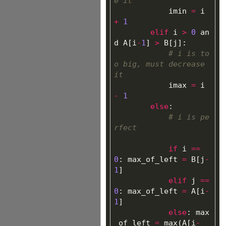
imin
=
i
+
1
elif
i
>
0
an
d
A
[
i
-
1
]
>
B
[
j
]:
# i is to
o big, must decrease 
imax
=
i
-
1
else
:
# i is pe
if
i
==
0
:
max_of_left
=
B
[
j
-
1
]
elif
j
==
0
:
max_of_left
=
A
[
i
-
1
]
else
:
max
_of_left
=
max
(
A
[
i
-