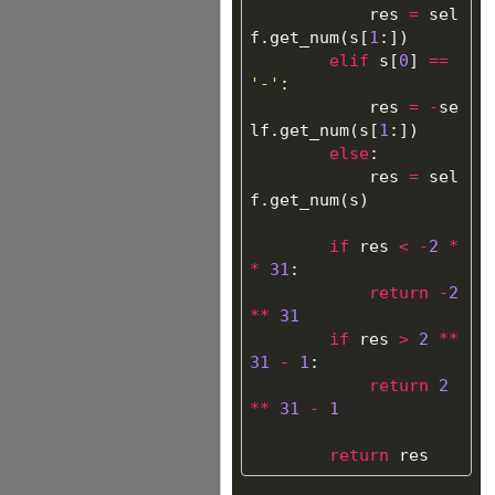
res
=
sel
f
.
get_num
(
s
[
1
:])
elif
s
[
0
]
==
'-'
:
res
=
-
se
lf
.
get_num
(
s
[
1
:])
else
:
res
=
sel
f
.
get_num
(
s
)
if
res
<
-
2
*
*
31
:
return
-
2
**
31
if
res
>
2
**
31
-
1
:
return
2
**
31
-
1
return
res