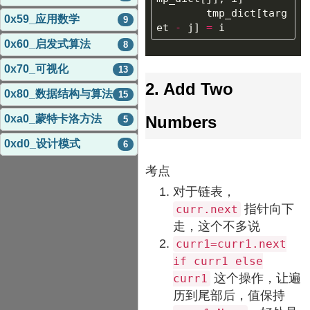
tmp_dict
[
targ
0x59_应用数学
9
et
-
j
]
=
i
0x60_启发式算法
8
0x70_可视化
13
2. Add Two
0x80_数据结构与算法
15
Numbers
0xa0_蒙特卡洛方法
5
0xd0_设计模式
6
考点
对于链表，
指针向下
curr.next
走，这个不多说
curr1=curr1.next
if curr1 else
这个操作，让遍
curr1
历到尾部后，值保持