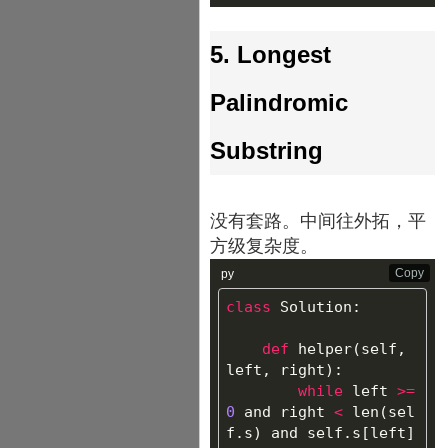
5. Longest
Palindromic
Substring
没有套路。中间往外拓，平
方级复杂度。
Copy
py
class
Solution
:
def
helper
(
self
,
left
,
right
):
while
left
>=
0
and
right
<
len
(
sel
f
.
s
)
and
self
.
s
[
left
]