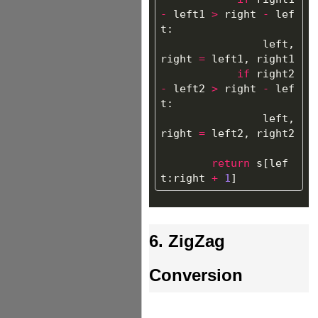
-
left1
>
right
-
lef
t
:
left
,
right
=
left1
,
right1
if
right2
-
left2
>
right
-
lef
t
:
left
,
right
=
left2
,
right2
return
s
[
lef
t
:
right
+
1
]
6. ZigZag
Conversion