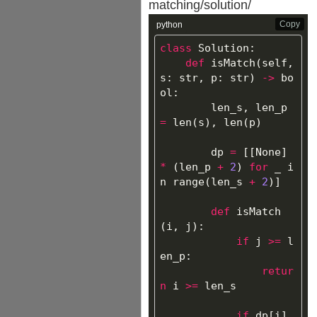
matching/solution/
Copy
python
class
Solution
:
def
isMatch
(
self
,
s
:
str
,
p
:
str
)
->
bo
ol
:
len_s
,
len_p
=
len
(
s
),
len
(
p
)
dp
=
[[
None
]
*
(
len_p
+
2
)
for
_
i
n
range
(
len_s
+
2
)]
def
isMatch
(
i
,
j
):
if
j
>=
l
en_p
:
retur
n
i
>=
len_s
if
dp
[
i
]