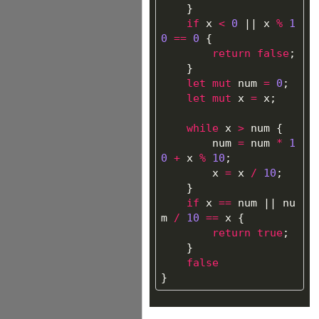
}
if
x
<
0
||
x
%
1
0
==
0
{
return
false
;
}
let
mut
num
=
0
;
let
mut
x
=
x
;
while
x
>
num
{
num
=
num
*
1
0
+
x
%
10
;
x
=
x
/
10
;
}
if
x
==
num
||
nu
m
/
10
==
x
{
return
true
;
}
false
}