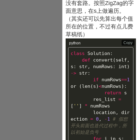
没有套路。按照ZigZag的字
面意思，在s上做遍历。
（其实还可以先算出每个值
所在的位置，不过有点儿费
草稿纸）
Copy
python
class
Solution
:
def
convert
(
self
,
s
:
str
,
numRows
:
int
)
->
str
:
if
numRows
==
1
or
(
len
(
s
)
<
numRows
):
return
s
res_list
=
[
''
]
*
numRows
location
,
dir
ection
=
0
,
-
1
# 假想
开头前面也迭代过程中，所
for
i
in
s
: