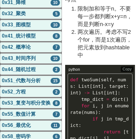
0x31_降维
10
限制加和等于n。不要
0x32_聚类
5
每一步都判断x+y=n，
而是判断n-x=y
0x33_图模型
10
两次遍历。考虑不写2
0x41_统计模型
8
个for，而是1次遍历，
把元素放到hashtable
0x42_概率论
7
中
0x43_时间序列
10
0x44_随机过程
Copy
python
2
def
twoSum
(
self
,
num
0x51_代数与分析
15
s
:
List
[
int
],
target
:
0x52_方程
2
int
)
->
List
[
int
]:
tmp_dict
=
dict
()
0x53_复变与积分变换
8
for
i
,
j
in
enume
rate
(
nums
):
0x55_数值计算
7
if
j
in
tmp_d
ict
:
0x56_最优化
11
return
[
t
0x58_密码学
6
mp_dict
[
j
],
i
]