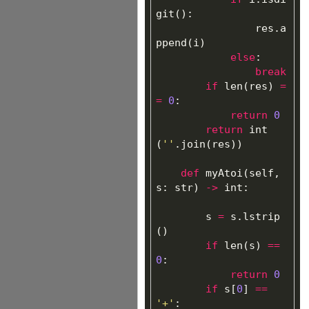
git
():
res
.
a
ppend
(
i
)
else
:
break
if
len
(
res
)
=
=
0
:
return
0
return
int
(
''
.
join
(
res
))
def
myAtoi
(
self
,
s
:
str
)
->
int
:
s
=
s
.
lstrip
()
if
len
(
s
)
==
0
:
return
0
if
s
[
0
]
==
'+'
: