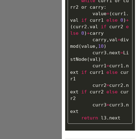
while
curr1
or
cu
rr2
or
carry
:
value
=
(
curr1
.
val
if
curr1
else
0
)
+
(
curr2
.
val
if
curr2
e
lse
0
)
+
carry
carry
,
val
=
div
mod
(
value
,
10
)
curr3
.
next
=
Li
stNode
(
val
)
curr1
=
curr1
.
n
ext
if
curr1
else
cur
r1
curr2
=
curr2
.
n
ext
if
curr2
else
cur
r2
curr3
=
curr3
.
n
ext
return
l3
.
next