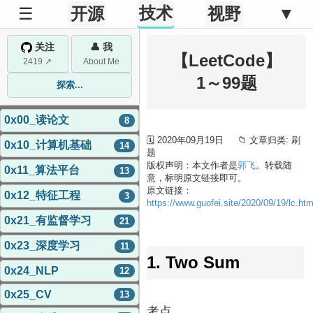
技术
☰
开源
视野
▼
关注
👤 我
【LeetCode】
2419 ↗
About Me
1～99题
探索...
0x00_读论文
8
🗓 2020年09月19日 📁 文章归类: 刷
0x10_计算机基础
14
题
版权声明：本文作者是
郭飞
。转载随
0x11_算法平台
13
意，标明原文链接即可。
原文链接：
0x12_特征工程
3
https://www.guofei.site/2020/09/19/lc.htm
0x21_有监督学习
21
0x23_深度学习
11
1. Two Sum
0x24_NLP
12
0x25_CV
13
考点