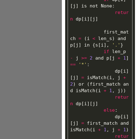
[
j
]
is
not
None
:
retur
n
dp
[
i
][
j
]
first_mat
ch
=
(
i
<
len_s
)
and
p
[
j
]
in
{
s
[
i
],
'.'
}
if
len_p
-
j
>=
2
and
p
[
j
+
1
]
==
'*'
:
dp
[
i
]
[
j
]
=
isMatch
(
i
,
j
+
2
)
or
(
first_match
an
d
isMatch
(
i
+
1
,
j
))
retur
n
dp
[
i
][
j
]
else
:
dp
[
i
]
[
j
]
=
first_match
and
isMatch
(
i
+
1
,
j
+
1
)
retur