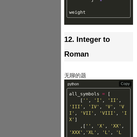
weight
12. Integer to
Roman
无聊的题
Copy
python
all_symbols
=
[
[
''
,
'I'
,
'II'
,
'III'
,
'IV'
,
'V'
,
'V
I'
,
'VII'
,
'VIII'
,
'I
X'
]
,[
''
,
'X'
,
'XX'
,
'XXX'
,
'XL'
,
'L'
,
'L