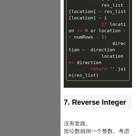
res_list
[
location
]
=
res_list
[
location
]
+
i
if
locati
on
==
0
or
location
=
=
numRows
-
1
:
direc
tion
=
-
direction
location
+=
direction
return
''
.
joi
n
(
res_list
)
7. Reverse Integer
没有套路。
按位数颠倒一个整数。考虑