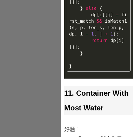
[
j
];
}
else
{
dp
[
i
][
j
]
=
fi
rst_match
&&
isMatch1
(
s
,
p
,
len_s
,
len_p
,
dp
,
i
+
1
,
j
+
1
);
return
dp
[
i
]
[
j
];
}
}
11. Container With
Most Water
好题！