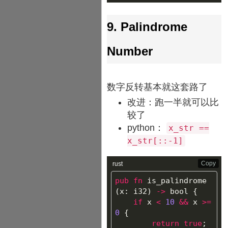
9. Palindrome
Number
数字反转基本就这套路了
改进：跑一半就可以比
较了
python：
x_str ==
x_str[::-1]
Copy
rust
pub
fn
is_palindrome
(
x
:
i32
)
->
bool
{
if
x
<
10
&&
x
>=
0
{
return
true
;