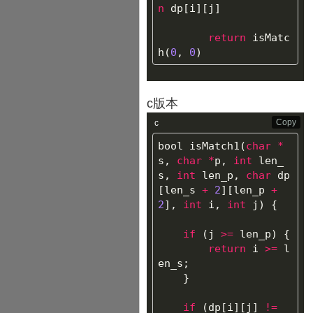
n
dp
[
i
][
j
]
return
isMatc
h
(
0
,
0
)
c版本
Copy
c
bool
isMatch1
(
char
*
s
,
char
*
p
,
int
len_
s
,
int
len_p
,
char
dp
[
len_s
+
2
][
len_p
+
2
],
int
i
,
int
j
)
{
if
(
j
>=
len_p
)
{
return
i
>=
l
en_s
;
}
if
(
dp
[
i
][
j
]
!=