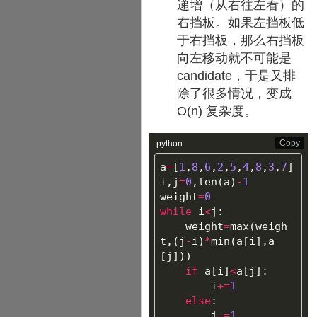
递增（从右往左看）的
右挡板。如果左挡板低
于右挡板，那么右挡板
向左移动就不可能是
candidate，于是又排
除了很多情况，变成
O(n) 复杂度。
Copy
python
a
=
[
1
,
8
,
6
,
2
,
5
,
4
,
8
,
3
,
7
]
i
,
j
=
0
,
len
(
a
)
-
1
weight
=
0
while
i
<
j
:
weight
=
max
(
weigh
t
,(
j
-
i
)
*
min
(
a
[
i
],
a
[
j
]))
if
a
[
i
]
<
a
[
j
]:
i
+=
1
else
:
j
-=
1