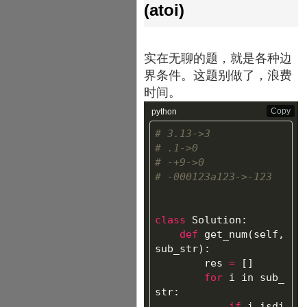
(atoi)
实在无聊的题，就是各种边
界条件。这题别做了，浪费
时间。
Copy
python
# 3.13->3

# .1->0

# -+9->0

class
Solution
:
def
get_num
(
self
,
sub_str
):
res
=
[]
for
i
in
sub_
str
:
if
i
.
isdi