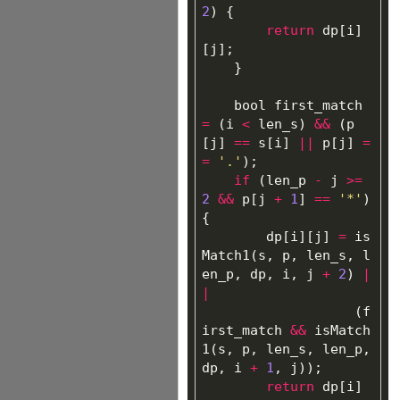
2
)
{
return
dp
[
i
]
[
j
];
}
bool
first_match
=
(
i
<
len_s
)
&&
(
p
[
j
]
==
s
[
i
]
||
p
[
j
]
=
=
'.'
);
if
(
len_p
-
j
>=
2
&&
p
[
j
+
1
]
==
'*'
)
{
dp
[
i
][
j
]
=
is
Match1
(
s
,
p
,
len_s
,
l
en_p
,
dp
,
i
,
j
+
2
)
|
|
(
f
irst_match
&&
isMatch
1
(
s
,
p
,
len_s
,
len_p
,
dp
,
i
+
1
,
j
));
return
dp
[
i
]