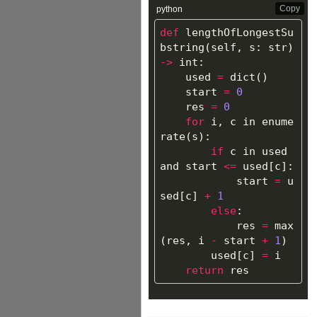
Copy
python
def
lengthOfLongestSu
bstring
(
self
,
s
:
str
)
->
int
:
used
=
dict
()
start
=
0
res
=
0
for
i
,
c
in
enume
rate
(
s
):
if
c
in
used
and
start
<=
used
[
c
]:
start
=
u
sed
[
c
]
+
1
else
:
res
=
max
(
res
,
i
-
start
+
1
)
used
[
c
]
=
i
return
res