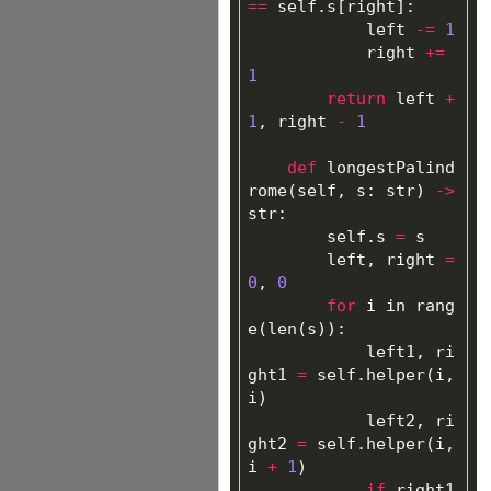
==
self
.
s
[
right
]:
left
-=
1
right
+=
1
return
left
+
1
,
right
-
1
def
longestPalind
rome
(
self
,
s
:
str
)
->
str
:
self
.
s
=
s
left
,
right
=
0
,
0
for
i
in
rang
e
(
len
(
s
)):
left1
,
ri
ght1
=
self
.
helper
(
i
,
i
)
left2
,
ri
ght2
=
self
.
helper
(
i
,
i
+
1
)
if
right1