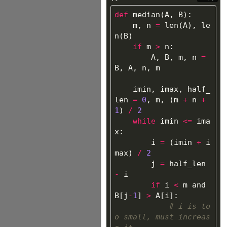
def
median
(
A
,
B
):
m
,
n
=
len
(
A
),
le
n
(
B
)
if
m
>
n
:
A
,
B
,
m
,
n
=
B
,
A
,
n
,
m
imin
,
imax
,
half_
len
=
0
,
m
,
(
m
+
n
+
1
)
/
2
while
imin
<=
ima
x
:
i
=
(
imin
+
i
max
)
/
2
j
=
half_len
-
i
if
i
<
m
and
B
[
j
-
1
]
>
A
[
i
]:
# i is to
o small, must increas