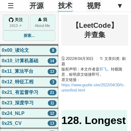
技术
☰
开源
视野
▼
关注
👤 我
【LeetCode】
2413 ↗
About Me
并查集
探索...
0x00_读论文
8
🗓 2022年04月30日 📁 文章归类: 刷
0x10_计算机基础
14
题
版权声明：本文作者是
郭飞
。转载随
0x11_算法平台
13
意，标明原文链接即可。
原文链接：
0x12_特征工程
3
https://www.guofei.site/2022/04/30/lc-
unionfind.html
0x21_有监督学习
21
0x23_深度学习
11
0x24_NLP
12
128. Longest
0x25_CV
13