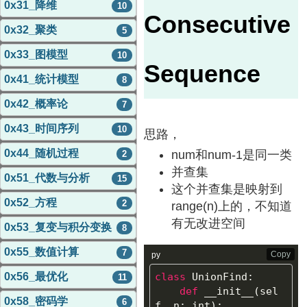
0x31_降维
10
Consecutive
0x32_聚类
5
0x33_图模型
10
Sequence
0x41_统计模型
8
0x42_概率论
7
0x43_时间序列
10
思路，
0x44_随机过程
num和num-1是同一类
2
并查集
0x51_代数与分析
15
这个并查集是映射到
0x52_方程
2
range(n)上的，不知道
有无改进空间
0x53_复变与积分变换
8
0x55_数值计算
7
Copy
py
0x56_最优化
class
UnionFind
:
11
def
__init__
(
sel
0x58_密码学
6
f
,
n
:
int
):