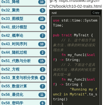
参考 https://rustwiki.org/zh-
0x31_降维
10
CN/book/ch10-02-traits.html
0x32_聚类
5
Copy
rust
0x33_图模型
10
use
std
::
time
::
System
Time
;
0x41_统计模型
8
pub
trait
MyTrait
{
0x42_概率论
7
// 1. 这个相当于抽
0x43_时间序列
10
象方法，继承的时候必须实
现出来
0x44_随机过程
2
fn
my_func1
(
&
sel
f
)
->
String
;
0x51_代数与分析
15
// 2. 下面这个是具
0x52_方程
体的方法，继承的时候无需
2
再实现一遍
0x53_复变与积分变换
8
fn
my_func2
(
&
sel
f
)
->
String
{
0x55_数值计算
7
"Running my f
unc2 in Mytrait"
.to_s
0x56_最优化
11
tring
()
0x58_密码学
6
}