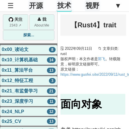
技术
☰
开源
视野
▼
关注
👤 我
【Rust4】trait
2343 ↗
About Me
探索...
🗓 2022年09月11日 📁 文章归类:
0x00_读论文
8
rust
版权声明：本文作者是
郭飞
。转载随
0x10_计算机基础
14
意，标明原文链接即可。
原文链接：
0x11_算法平台
13
https://www.guofei.site/2022/09/11/rust_tr
0x12_特征工程
3
0x21_有监督学习
21
面向对象
0x23_深度学习
11
0x24_NLP
12
0x25_CV
13