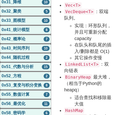
0x31_降维
10
Vec<T>
：双端
0x32_聚类
VecDeque<T>
5
队列。
0x33_图模型
10
实现：环形队列，
0x41_统计模型
8
并且可重新分配
capacity
0x42_概率论
7
在队头和队尾的插
0x43_时间序列
10
入/删除都是 O(1)
其它操作变慢
0x44_随机过程
2
：双
LinkedList<T>
0x51_代数与分析
15
向链表
0x52_方程
2
最大堆，
BinaryHeap
（相当于Python的
0x53_复变与积分变换
8
heapq）
0x55_数值计算
7
适合查找和移除最
大值
0x56_最优化
11
HashMap
0x58_密码学
6