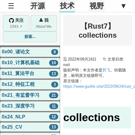
技术
☰
开源
视野
▼
关注
👤 我
【Rust7】
2343 ↗
About Me
collections
探索...
0x00_读论文
8
🗓 2022年09月24日 📁 文章归类:
0x10_计算机基础
14
rust
版权声明：本文作者是
郭飞
。转载随
0x11_算法平台
13
意，标明原文链接即可。
原文链接：
0x12_特征工程
3
https://www.guofei.site/2022/09/24/rust_c
0x21_有监督学习
21
0x23_深度学习
11
collections
0x24_NLP
12
0x25_CV
13