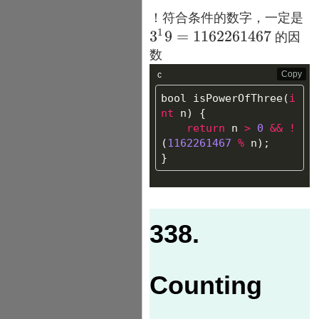
3
！符合条件的数字，一定是
1
11
3
9
=
1162261467
的因
数
Copy
c
bool
isPowerOfThree
(
i
nt
n
)
{
return
n
>
0
&&
!
(
1162261467
%
n
);
}
338.
Counting