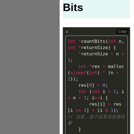
Bits
Copy
c
int
*
countBits
(
int
n
,
int
*
returnSize
)
{
*
returnSize
=
n
+
1
;
int
*
res
=
malloc
(
sizeof
(
int
)
*
(
n
+
1
));
res
[
0
]
=
0
;
for
(
int
i
=
1
;
i
<
n
+
1
;
i
++
)
{
res
[
i
]
=
res
[
i
>>
1
]
+
(
i
&
1
);
// 注意，这个运算优先级坑
爹
}