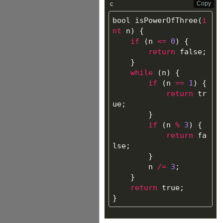
Copy
c
bool
isPowerOfThree
(
i
nt
n
)
{
if
(
n
<=
0
)
{
return
false
;
}
while
(
n
)
{
if
(
n
==
1
)
{
return
tr
ue
;
}
if
(
n
%
3
)
{
return
fa
lse
;
}
n
/=
3
;
}
return
true
;
}