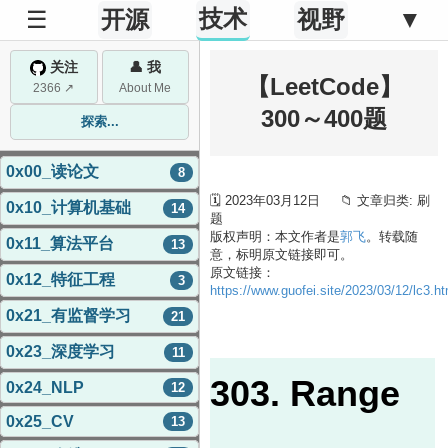
技术
☰
开源
视野
▼
关注
👤 我
【LeetCode】
2366 ↗
About Me
300～400题
探索...
0x00_读论文
8
🗓 2023年03月12日 📁 文章归类: 刷
0x10_计算机基础
14
题
版权声明：本文作者是
郭飞
。转载随
0x11_算法平台
13
意，标明原文链接即可。
原文链接：
0x12_特征工程
3
https://www.guofei.site/2023/03/12/lc3.ht
0x21_有监督学习
21
0x23_深度学习
11
303. Range
0x24_NLP
12
0x25_CV
13