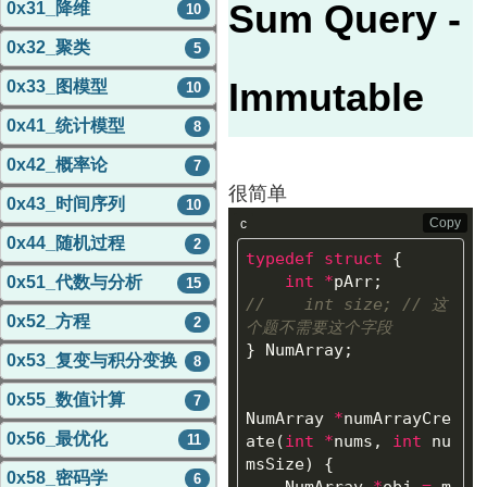
Sum Query -
0x31_降维
10
0x32_聚类
5
Immutable
0x33_图模型
10
0x41_统计模型
8
0x42_概率论
7
很简单
0x43_时间序列
10
Copy
c
0x44_随机过程
2
typedef
struct
{
int
*
pArr
;
0x51_代数与分析
15
//    int size; // 这
0x52_方程
2
个题不需要这个字段
}
NumArray
;
0x53_复变与积分变换
8
0x55_数值计算
7
NumArray
*
numArrayCre
0x56_最优化
11
ate
(
int
*
nums
,
int
nu
msSize
)
{
0x58_密码学
6
NumArray
*
obj
=
m