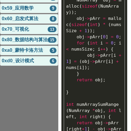
alloc
(
sizeof
(
NumArra
0x59_应用数学
9
y
));
obj
->
pArr
=
mallo
0x60_启发式算法
8
c
(
sizeof
(
int
)
*
(
nums
0x70_可视化
13
Size
+
1
));
obj
->
pArr
[
0
]
=
0
;
0x80_数据结构与算法
15
for
(
int
i
=
0
;
i
<
numsSize
;
i
++
)
{
0xa0_蒙特卡洛方法
5
obj
->
pArr
[
i
+
0xd0_设计模式
6
1
]
=
(
obj
->
pArr
[
i
]
+
nums
[
i
]);
}
return
obj
;
}
int
numArraySumRange
(
NumArray
*
obj
,
int
l
eft
,
int
right
)
{
return
obj
->
pArr
[
right
+
1
]
-
obj
->
pArr