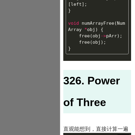
[
left
];
}
void
numArrayFree
(
Num
Array
*
obj
)
{
free
(
obj
->
pArr
);
free
(
obj
);
}
326. Power
of Three
直观能想到，直接计算一遍