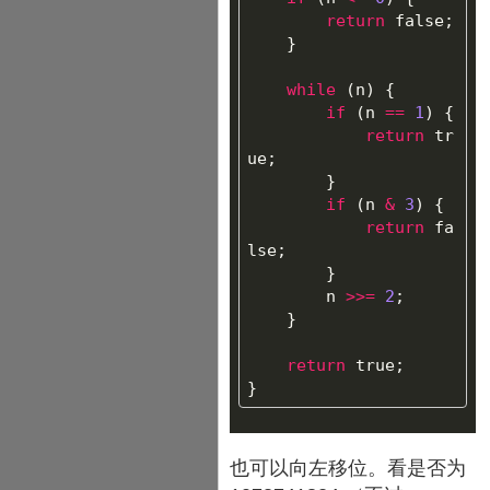
return
false
;
}
while
(
n
)
{
if
(
n
==
1
)
{
return
tr
ue
;
}
if
(
n
&
3
)
{
return
fa
lse
;
}
n
>>=
2
;
}
return
true
;
}
也可以向左移位。看是否为