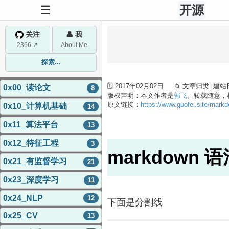
☰
开源
关注
👤 我
2366 ↗
About Me
探索...
🗓 2017年02月02日 📁 文章归类: 
0x00_读论文
8
版权声明：本文作者是
郭飞
。转载随意，
原文链接：
https://www.guofei.site/mark
0x10_计算机基础
14
0x11_算法平台
13
0x12_特征工程
3
markdown 
0x21_有监督学习
21
0x23_深度学习
11
0x24_NLP
12
下面是分割线
0x25_CV
13