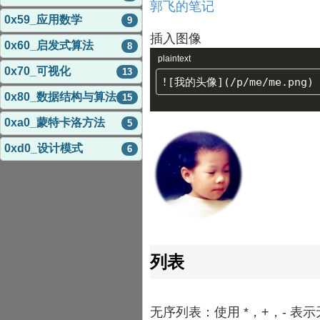
郭飞的笔记
0x59_应用数学
9
插入图像
0x60_启发式算法
8
plaintext
0x70_可视化
13
0x80_数据结构与算法
15
0xa0_蒙特卡洛方法
5
0xd0_设计模式
6
列表
无序列表：使用 *，+，- 表