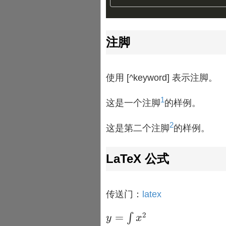
注脚
使用 [^keyword] 表示注脚。
1
这是一个注脚
的样例。
2
这是第二个注脚
的样例。
LaTeX 公式
传送门：
latex
2
y=\int
=
∫
y
x