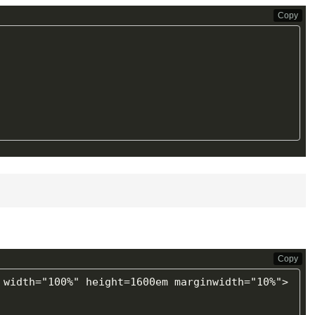
Copy
Copy
 width="100%" height=1600em marginwidth="10%">