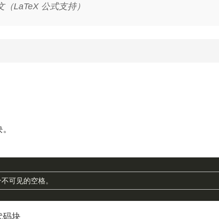
（LaTeX 公式支持）
块。
代码块