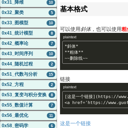
0x31_降维
10
基本格式
0x32_聚类
5
0x33_图模型
10
可以使用
斜体
，也可以使用
粗
0x41_统计模型
8
plaintext
0x42_概率论
7
*斜体*

**粗体**

0x43_时间序列
10
0x44_随机过程
2
0x51_代数与分析
15
链接
0x52_方程
2
plaintext
0x53_复变与积分变换
8
[这是一个链接](https://www.g
0x55_数值计算
7
0x56_最优化
11
这是一个链接
0x58_密码学
6