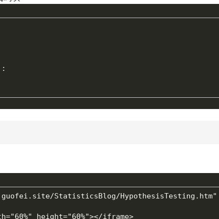
'
:
.guofei.site/StatisticsBlog/HypothesisTesting.htm"