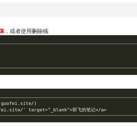
体
，或者使用
删除线
uofei.site/)
