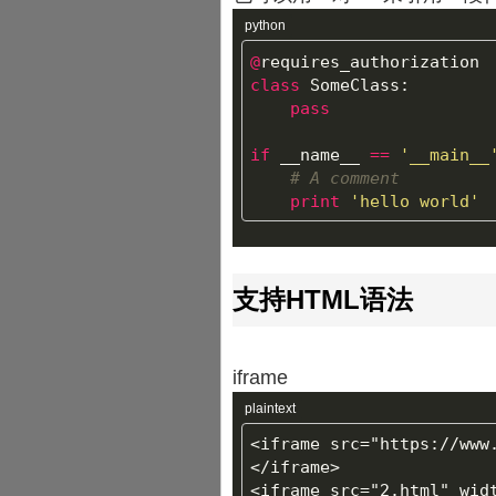
python
@
requires_authorization
class
SomeClass
:
pass
if
__name__
==
'__main__
print
'hello world'
支持HTML语法
iframe
plaintext
<iframe src="https://www
</iframe>
